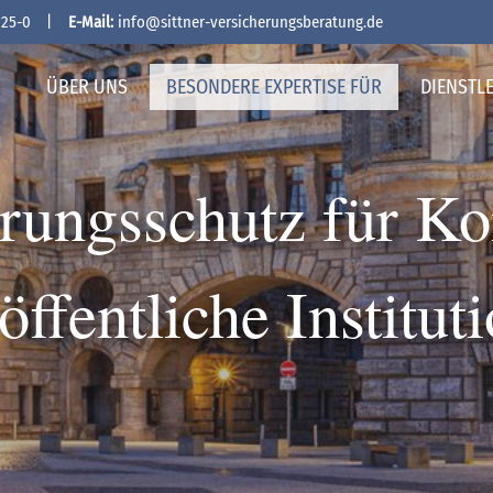
225-0
|
E-Mail:
info@sittner-versicherungsberatung.de
ÜBER UNS
BESONDERE EXPERTISE FÜR
DIENSTL
erungsschutz für 
öffentliche Institut